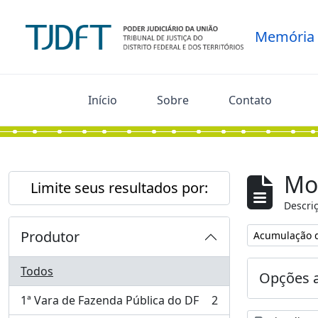
Skip to main content
Memória
Início
Sobre
Contato
Mo
Limite seus resultados por:
Descriç
Produtor
Remover filtro
Acumulação 
Todos
Opções 
1ª Vara de Fazenda Pública do DF
2
, 2 resultados