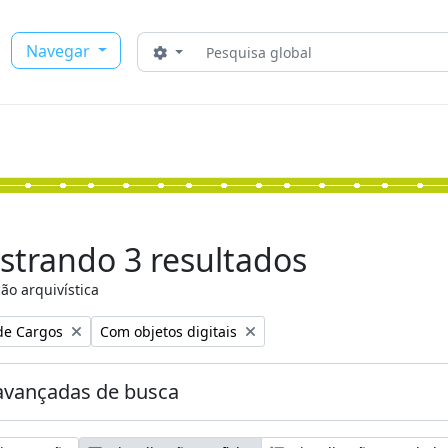
Buscar
Navegar
Opções de busca
strando 3 resultados
ão arquivística
:
Remover filtro:
de Cargos
Com objetos digitais
avançadas de busca