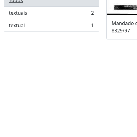
Todos
textuais
2
, 2 resultados
Mandado d
textual
1
, 1 resultados
8329/97