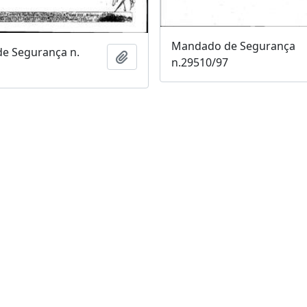
Mandado de Segurança
e Segurança n.
Adicionar a área de transferência
n.29510/97