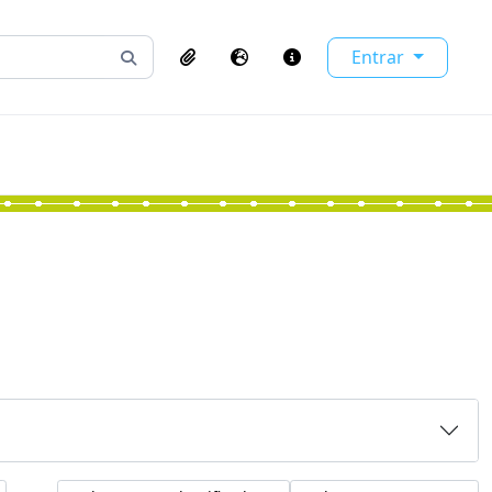
Entrar
Busque na página de navegação
Clipboard
Idioma
Atalhos