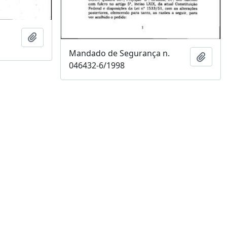
Adicionar a área de transferência
Mandado de Segurança n.
Adici
046432-6/1998