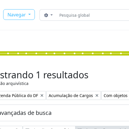
Buscar
Navegar
Opções de busca
strando 1 resultados
ão arquivística
:
Remover filtro:
Remover filtr
zenda Pública do DF
Acumulação de Cargos
Com objetos 
avançadas de busca