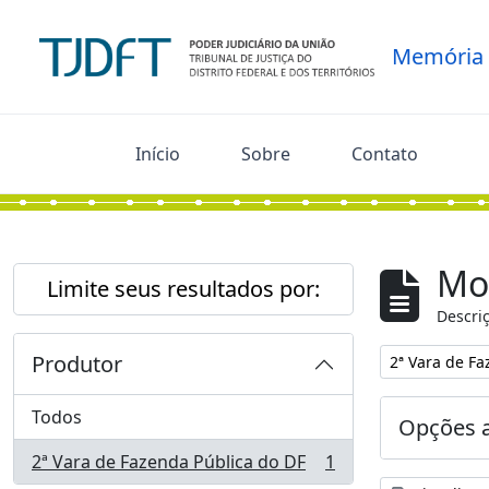
Skip to main content
Memória
Início
Sobre
Contato
Mo
Limite seus resultados por:
Descriç
Produtor
Remover filtro
2ª Vara de Fa
Todos
Opções 
2ª Vara de Fazenda Pública do DF
1
, 1 resultados