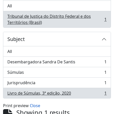
All
Tribunal de Justiça do Distrito Federal e dos
1
, 1 results
Territórios (Brasil)
Subject
All
Desembargadora Sandra De Santis
1
, 1 results
Súmulas
1
, 1 results
Jurisprudência
1
, 1 results
Livro de Súmulas, 3ª edição, 2020
1
, 1 results
Print preview
Close
Showing 1 results