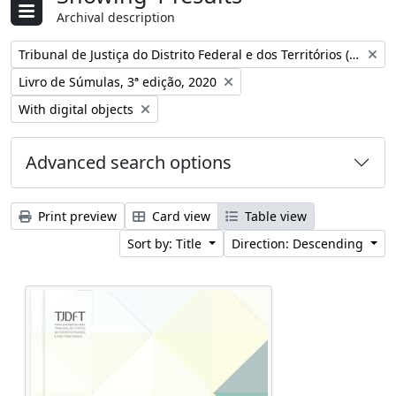
Archival description
Remove filter:
Tribunal de Justiça do Distrito Federal e dos Territórios (Brasil)
Remove filter:
Livro de Súmulas, 3ª edição, 2020
Remove filter:
With digital objects
Advanced search options
Print preview
Card view
Table view
Sort by: Title
Direction: Descending