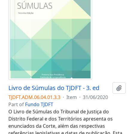
Livro de Súmulas do TJDFT - 3. ed
Add t
TJDFT.ADM.06.04.01.3.3
·
Item
·
31/06/2020
Part of
Fundo TJDFT
O Livro de Súmulas do Tribunal de Justiça do
Distrito Federal e dos Territórios apresenta os
enunciados da Corte, além das respectivas
referências legislativas e datas de publicação. Esta