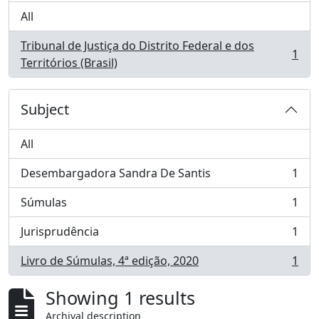
All
Tribunal de Justiça do Distrito Federal e dos
1
, 1 results
Territórios (Brasil)
Subject
All
Desembargadora Sandra De Santis
1
, 1 results
Súmulas
1
, 1 results
Jurisprudência
1
, 1 results
Livro de Súmulas, 4ª edição, 2020
1
, 1 results
Showing 1 results
Archival description