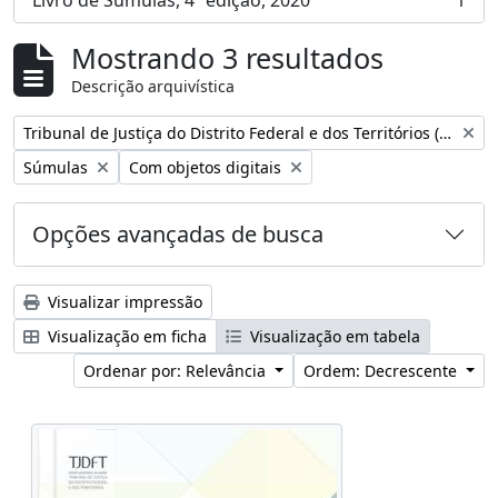
Livro de Súmulas, 4ª edição, 2020
1
, 1 resultados
Mostrando 3 resultados
Descrição arquivística
Remover filtro:
Tribunal de Justiça do Distrito Federal e dos Territórios (Brasil)
Remover filtro:
Remover filtro:
Súmulas
Com objetos digitais
Opções avançadas de busca
Visualizar impressão
Visualização em ficha
Visualização em tabela
Ordenar por: Relevância
Ordem: Decrescente