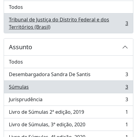
Todos
Tribunal de Justiça do Distrito Federal e dos
3
, 3 resultados
Territórios (Brasil)
Assunto
Todos
Desembargadora Sandra De Santis
3
, 3 resultados
Súmulas
3
, 3 resultados
Jurisprudência
3
, 3 resultados
Livro de Súmulas 2ª edição, 2019
1
, 1 resultados
Livro de Súmulas, 3ª edição, 2020
1
, 1 resultados