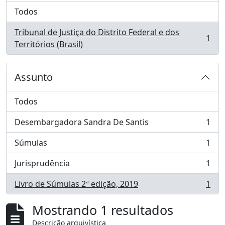
Todos
Tribunal de Justiça do Distrito Federal e dos
1
, 1 resultados
Territórios (Brasil)
Assunto
Todos
Desembargadora Sandra De Santis
1
, 1 resultados
Súmulas
1
, 1 resultados
Jurisprudência
1
, 1 resultados
Livro de Súmulas 2ª edição, 2019
1
, 1 resultados
Mostrando 1 resultados
Descrição arquivística