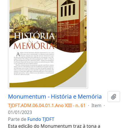
Monumentum - História e Memória
Adici
TJDFT.ADM.06.04.01.1.Ano XIII - n. 61
·
Item
·
01/01/2023
Parte de
Fundo TJDFT
Esta edição do Monumentum traz à tona a