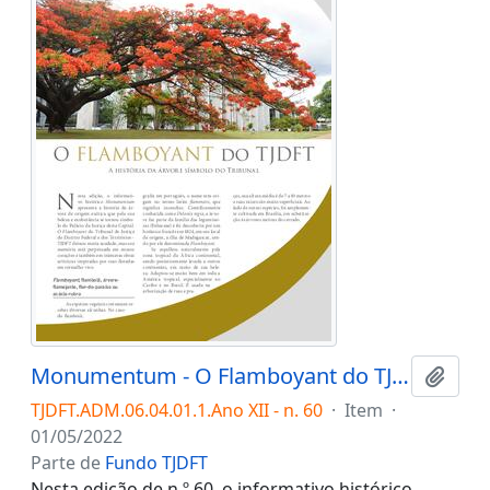
Monumentum - O Flamboyant do TJDFT: a história da árvore símbolo do Tribunal
Adici
TJDFT.ADM.06.04.01.1.Ano XII - n. 60
·
Item
·
01/05/2022
Parte de
Fundo TJDFT
Nesta edição de n.º 60, o informativo histórico