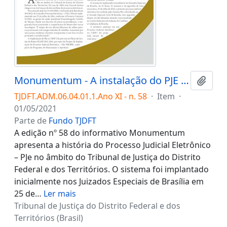
Monumentum - A instalação do PJE (Processo Judicial Eletrônico) no TJDFT: modernizar é parte do processo.
Adici
TJDFT.ADM.06.04.01.1.Ano XI - n. 58
·
Item
·
01/05/2021
Parte de
Fundo TJDFT
A edição nº 58 do informativo Monumentum
apresenta a história do Processo Judicial Eletrônico
– PJe no âmbito do Tribunal de Justiça do Distrito
Federal e dos Territórios. O sistema foi implantado
inicialmente nos Juizados Especiais de Brasília em
25 de
…
Ler mais
Tribunal de Justiça do Distrito Federal e dos
Territórios (Brasil)