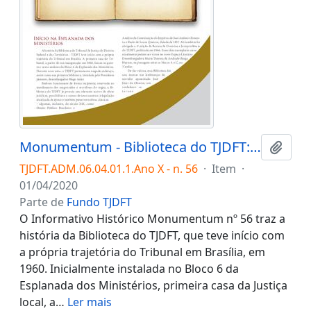
Monumentum - Biblioteca do TJDFT: uma história de preservação e acesso ao conhecimento
Adici
TJDFT.ADM.06.04.01.1.Ano X - n. 56
·
Item
·
01/04/2020
Parte de
Fundo TJDFT
O Informativo Histórico Monumentum nº 56 traz a
história da Biblioteca do TJDFT, que teve início com
a própria trajetória do Tribunal em Brasília, em
1960. Inicialmente instalada no Bloco 6 da
Esplanada dos Ministérios, primeira casa da Justiça
local, a
…
Ler mais