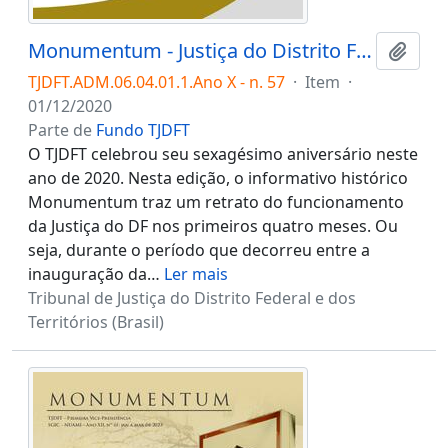
Monumentum - Justiça do Distrito Federal: um retrato dos quatro primeiros meses
Adici
TJDFT.ADM.06.04.01.1.Ano X - n. 57
·
Item
·
01/12/2020
Parte de
Fundo TJDFT
O TJDFT celebrou seu sexagésimo aniversário neste
ano de 2020. Nesta edição, o informativo histórico
Monumentum traz um retrato do funcionamento
da Justiça do DF nos primeiros quatro meses. Ou
seja, durante o período que decorreu entre a
inauguração da
…
Ler mais
Tribunal de Justiça do Distrito Federal e dos
Territórios (Brasil)