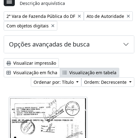
Descrição arquivística
Remover filtro:
Remover filtro:
2ª Vara de Fazenda Pública do DF
Ato de Autoridade
Remover filtro:
Com objetos digitais
Opções avançadas de busca
Visualizar impressão
Visualização em ficha
Visualização em tabela
Ordenar por: Título
Ordem: Decrescente