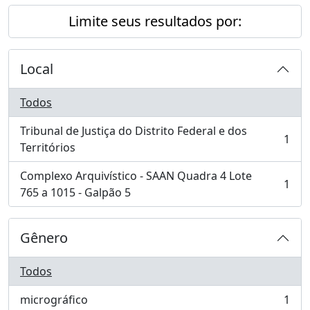
Limite seus resultados por:
Local
Todos
Tribunal de Justiça do Distrito Federal e dos
1
, 1 resultados
Territórios
Complexo Arquivístico - SAAN Quadra 4 Lote
1
, 1 resultados
765 a 1015 - Galpão 5
Gênero
Todos
micrográfico
1
, 1 resultados