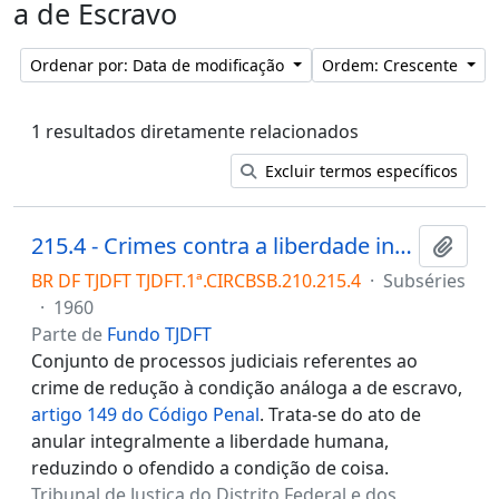
a de Escravo
Ordenar por: Data de modificação
Ordem: Crescente
1 resultados diretamente relacionados
Excluir termos específicos
215.4 - Crimes contra a liberdade individual/ Redução à condição análoga a de escravo
Adici
BR DF TJDFT TJDFT.1ª.CIRCBSB.210.215.4
·
Subséries
·
1960
Parte de
Fundo TJDFT
Conjunto de processos judiciais referentes ao
crime de redução à condição análoga a de escravo,
artigo 149 do Código Penal
. Trata-se do ato de
anular integralmente a liberdade humana,
reduzindo o ofendido a condição de coisa.
Tribunal de Justiça do Distrito Federal e dos