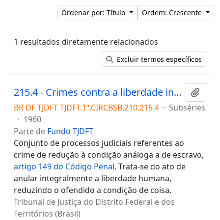
Ordenar por: Título
Ordem: Crescente
1 resultados diretamente relacionados
Excluir termos específicos
215.4 - Crimes contra a liberdade individual/ Redução à condição análoga a de escravo
Adici
BR DF TJDFT TJDFT.1ª.CIRCBSB.210.215.4
·
Subséries
·
1960
Parte de
Fundo TJDFT
Conjunto de processos judiciais referentes ao
crime de redução à condição análoga a de escravo,
artigo 149 do Código Penal
. Trata-se do ato de
anular integralmente a liberdade humana,
reduzindo o ofendido a condição de coisa.
Tribunal de Justiça do Distrito Federal e dos
Territórios (Brasil)