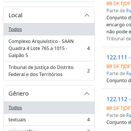
BR DF TJDF
Parte de
F
Local
Conjunto de
encargo co
Todos
não pode ex
Tribunal de
Complexo Arquivístico - SAAN
Quadra 4 Lote 765 a 1015 -
4
, 4 resultados
Galpão 5
122.111 -
BR DF TJDF
Tribunal de Justiça do Distrito
2
Parte de
F
, 2 resultados
Federal e dos Territórios
Conjunto de
Gênero
122.112 
Todos
BR DF TJDF
Parte de
F
textuais
4
Conjunto d
, 4 resultados