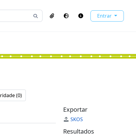
Entrar
Busque na página de navegação
Clipboard
Idioma
Atalhos
ridade (0)
Exportar
SKOS
Resultados