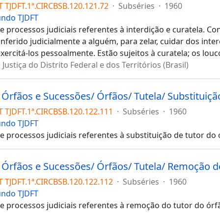
T TJDFT.1ª.CIRCBSB.120.121.72
·
Subséries
·
1960
undo TJDFT
 processos judiciais referentes à interdição e curatela. Co
nferido judicialmente a alguém, para zelar, cuidar dos inte
ercitá-los pessoalmente. Estão sujeitos à curatela; os louc
 Justiça do Distrito Federal e dos Territórios (Brasil)
 Órfãos e Sucessões/ Órfãos/ Tutela/ Substituiçã
T TJDFT.1ª.CIRCBSB.120.122.111
·
Subséries
·
1960
undo TJDFT
 processos judiciais referentes à substituição de tutor do 
- Órfãos e Sucessões/ Órfãos/ Tutela/ Remoção d
T TJDFT.1ª.CIRCBSB.120.122.112
·
Subséries
·
1960
undo TJDFT
e processos judiciais referentes à remoção do tutor do órf