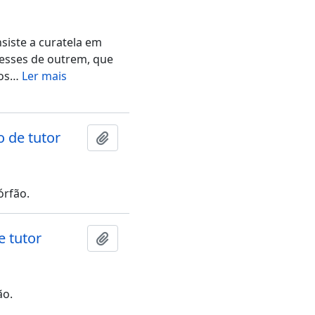
nsiste a curatela em
resses de outrem, que
os
…
Ler mais
o de tutor
Adicionar a área de transferência
órfão.
e tutor
Adicionar a área de transferência
ão.