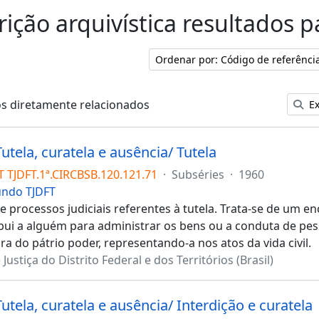
rição arquivística resultados p
Ordenar por: Código de referênci
os diretamente relacionados
Ex
Tutela, curatela e ausência/ Tutela
T TJDFT.1ª.CIRCBSB.120.121.71
·
Subséries
·
1960
undo TJDFT
 processos judiciais referentes à tutela. Trata-se de um enc
ibui a alguém para administrar os bens ou a conduta de pe
ra do pátrio poder, representando-a nos atos da vida civil.
 Justiça do Distrito Federal e dos Territórios (Brasil)
Tutela, curatela e ausência/ Interdição e curatela