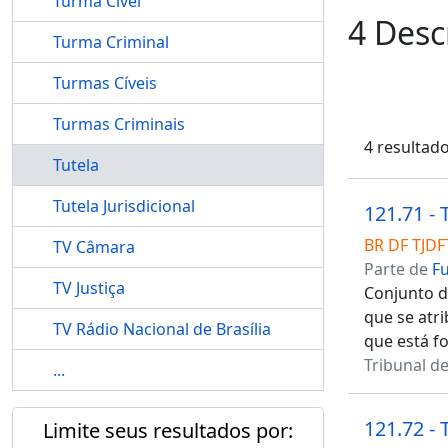
Turma Cível
4 Desc
Turma Criminal
Turmas Cíveis
Turmas Criminais
4 resultad
Tutela
Tutela Jurisdicional
121.71 - 
BR DF TJDF
TV Câmara
Parte de
F
TV Justiça
Conjunto de
que se atr
TV Rádio Nacional de Brasília
que está fo
Tribunal de
...
121.72 - 
Limite seus resultados por: