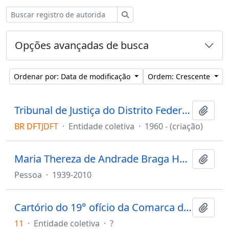
Buscar
Opções avançadas de busca
Ordenar por: Data de modificação
Ordem: Crescente
Tribunal de Justiça do Distrito Federal e dos Territórios (Brasil)
Adici
BR DFTJDFT
·
Entidade coletiva
·
1960 - (criação)
Maria Thereza de Andrade Braga Haynes (Desembargadora)
Adici
Pessoa
·
1939-2010
Cartório do 19° ofício da Comarca de Aracaju
Adici
11
·
Entidade coletiva
·
?