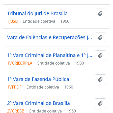
Tribunal do Juri de Brasília
Adici
TJBSB
·
Entidade coletiva
·
1960
Vara de Falências e Recuperações Judiciais do DF
Adici
1ª Vara Criminal de Planaltina e 1º Juizado Especial Criminal
Adici
1VCRJECRPLA
·
Entidade coletiva
·
1980
1ª Vara de Fazenda Pública
Adici
1VFPDF
·
Entidade coletiva
·
1960
2ª Vara Criminal de Brasília
Adici
2VCRBSB
·
Entidade coletiva
·
1960