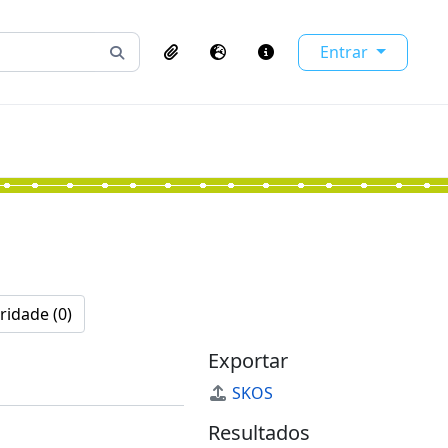
Entrar
Busque na página de navegação
Clipboard
Idioma
Atalhos
ridade (0)
Exportar
SKOS
Resultados