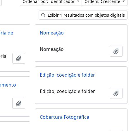
Ordenar por: Identificador
Ordem: Crescente
Exibir 1 resultados com objetos digitais
eria de
Nomeação
Nomeação
Adici
eria
Adicionar a área de transferência
Edição, coedição e folder
ivamento
Edição, coedição e folder
Adici
Adicionar a área de transferência
Cobertura Fotográfica