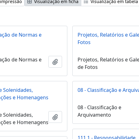
 impressão
Visualização em ficha
Visualização em tabela
ração de Normas e
Projetos, Relatórios e Gal
Fotos
ração de Normas e
Projetos, Relatórios e Gal
Adicionar a área de transferência
de Fotos
e Solenidades,
08 - Classificação e Arqu
ções e Homenagens
08 - Classificação e
e Solenidades,
Arquivamento
Adicionar a área de transferência
ções e Homenagens
111.1 - Responsabilidade