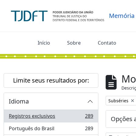
Skip to main content
Memória
Início
Sobre
Contato
Mo
Limite seus resultados por:
Descriç
Idioma
Remover filtro
Subséries
Registros exclusivos
289
Opções 
, 289 resultados
Português do Brasil
289
, 289 resultados