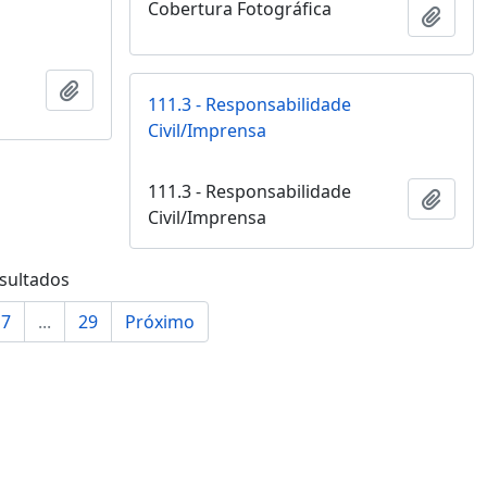
Cobertura Fotográfica
Adici
Adicionar a área de transferência
111.3 - Responsabilidade
Civil/Imprensa
111.3 - Responsabilidade
Adici
Civil/Imprensa
esultados
7
...
29
Próximo