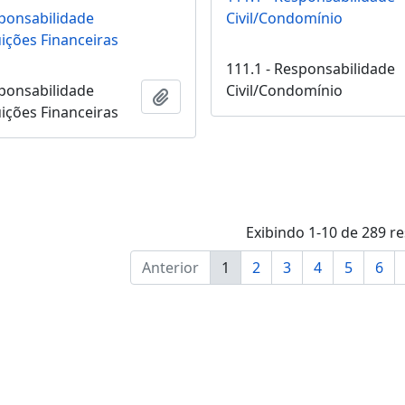
sponsabilidade
Civil/Condomínio
tuições Financeiras
111.1 - Responsabilidade
sponsabilidade
Civil/Condomínio
Adicionar a área de transferência
tuições Financeiras
Exibindo 1-10 de 289 r
Anterior
1
2
3
4
5
6