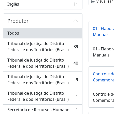
Visualizar
Inglês
11
, 11 resultados
Produtor
01 - Elabo
Todos
Manuais
Tribunal de Justiça do Distrito
89
01 - Elabo
, 89 resultados
Federal e dos Territórios (Brasil)
Manuais
Tribunal de Justiça do Distrito
40
, 40 resultados
Federal e dos Territórios (Brasil)
Controle d
Tribunal de Justiça do Distrito
9
Comemora
, 9 resultados
Federal e dos Territórios (Brasil)
Tribunal de Justiça do Distrito
Controle d
1
, 1 resultados
Federal e dos Territórios (Brasil)
Comemora
Secretaria de Recursos Humanos
1
, 1 resultados