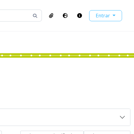
Entrar
Busque na página de navegação
Clipboard
Idioma
Atalhos