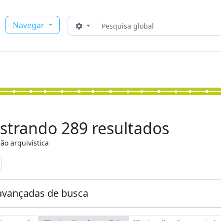
Buscar
Navegar
Opções de busca
strando 289 resultados
ão arquivística
:
avançadas de busca