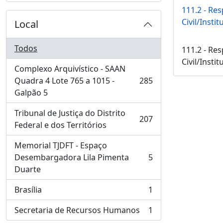
111.2 - Re
Civil/Insti
Local
Todos
111.2 - Re
Civil/Insti
Complexo Arquivístico - SAAN
Quadra 4 Lote 765 a 1015 -
285
, 285 resultados
Galpão 5
Tribunal de Justiça do Distrito
207
, 207 resultados
Federal e dos Territórios
Memorial TJDFT - Espaço
Desembargadora Lila Pimenta
5
, 5 resultados
Duarte
Brasília
1
, 1 resultados
Secretaria de Recursos Humanos
1
, 1 resultados