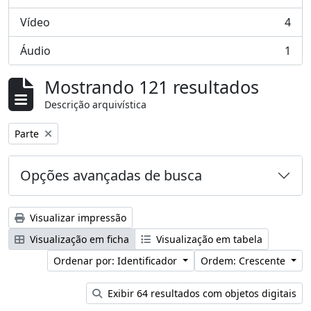
, 59 resultados
Vídeo
4
, 4 resultados
Áudio
1
, 1 resultados
Mostrando 121 resultados
Descrição arquivística
Remover filtro:
Parte
Opções avançadas de busca
Visualizar impressão
Visualização em ficha
Visualização em tabela
Ordenar por: Identificador
Ordem: Crescente
Exibir 64 resultados com objetos digitais