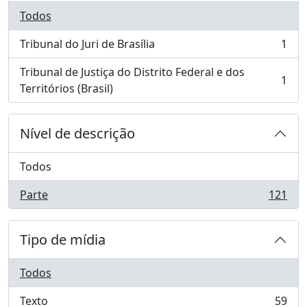
Todos
Tribunal do Juri de Brasília
1
, 1 resultados
Tribunal de Justiça do Distrito Federal e dos
1
, 1 resultados
Territórios (Brasil)
Nível de descrição
Todos
Parte
121
, 121 resultados
Tipo de mídia
Todos
Texto
59