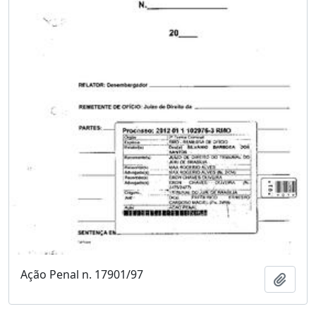
Ação Penal n. 17901/97
Adici