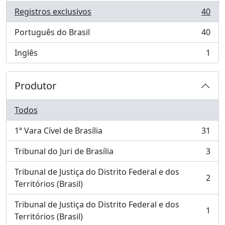
Registros exclusivos
40
, 40 resultados
Português do Brasil
40
, 40 resultados
Inglês
1
, 1 resultados
Produtor
Todos
1ª Vara Cível de Brasília
31
, 31 resultados
Tribunal do Juri de Brasília
3
, 3 resultados
Tribunal de Justiça do Distrito Federal e dos
2
, 2 resultados
Territórios (Brasil)
Tribunal de Justiça do Distrito Federal e dos
1
, 1 resultados
Territórios (Brasil)