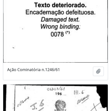
Ação Cominatória n.1246/61
Adici