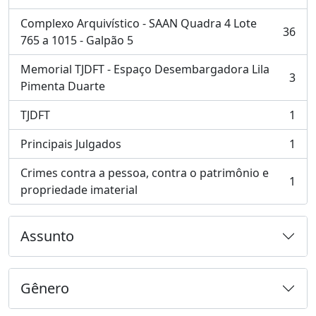
Complexo Arquivístico - SAAN Quadra 4 Lote
36
, 36 resultados
765 a 1015 - Galpão 5
Memorial TJDFT - Espaço Desembargadora Lila
3
, 3 resultados
Pimenta Duarte
TJDFT
1
, 1 resultados
Principais Julgados
1
, 1 resultados
Crimes contra a pessoa, contra o patrimônio e
1
, 1 resultados
propriedade imaterial
Assunto
Gênero