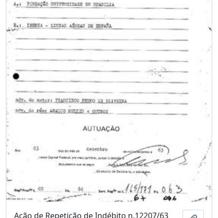
Ação de Repetição de Indébito n.12207/63