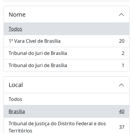
Nome
Todos
1ª Vara Cível de Brasília
20
, 20 resultados
Tribunal do Juri de Brasília
2
, 2 resultados
Tribunal do Juri de Brasília
1
, 1 resultados
Local
Todos
Brasília
40
, 40 resultados
Tribunal de Justiça do Distrito Federal e dos
37
, 37 resultados
Territórios