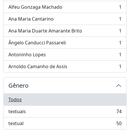
Alfeu Gonzaga Machado
1
, 1 resultados
Ana Maria Cantarino
1
, 1 resultados
Ana Maria Duarte Amarante Brito
1
, 1 resultados
Ângelo Canducci Passareli
1
, 1 resultados
Antoninho Lopes
1
, 1 resultados
Arnoldo Camanho de Assis
1
, 1 resultados
Gênero
Todos
textuais
74
, 74 resultados
textual
50
, 50 resultados