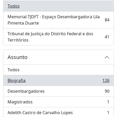
Todos
Memorial TJDFT - Espaço Desembargadora Lila
84
, 84 resultados
Pimenta Duarte
Tribunal de Justiça do Distrito Federal e dos
41
, 41 resultados
Territórios
Assunto
Todos
Biografia
126
, 126 resultados
Desembargadores
90
, 90 resultados
Magistrados
1
, 1 resultados
Adelith Castro de Carvalho Lopes
1
, 1 resultados