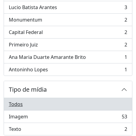
Lucio Batista Arantes
3
, 3 resultados
Monumentum
2
, 2 resultados
Capital Federal
2
, 2 resultados
Primeiro Juiz
2
, 2 resultados
Ana Maria Duarte Amarante Brito
1
, 1 resultados
Antoninho Lopes
1
, 1 resultados
Tipo de mídia
Todos
Imagem
53
, 53 resultados
Texto
2
, 2 resultados