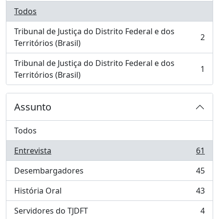
Todos
Tribunal de Justiça do Distrito Federal e dos
2
, 2 resultados
Territórios (Brasil)
Tribunal de Justiça do Distrito Federal e dos
1
, 1 resultados
Territórios (Brasil)
Assunto
Todos
Entrevista
61
, 61 resultados
Desembargadores
45
, 45 resultados
História Oral
43
, 43 resultados
Servidores do TJDFT
4
, 4 resultados