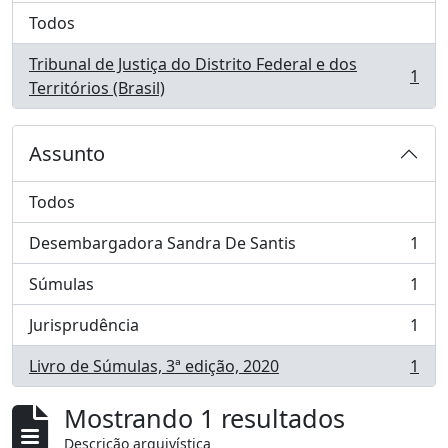
Todos
Tribunal de Justiça do Distrito Federal e dos
1
, 1 resultados
Territórios (Brasil)
Assunto
Todos
Desembargadora Sandra De Santis
1
, 1 resultados
Súmulas
1
, 1 resultados
Jurisprudência
1
, 1 resultados
Livro de Súmulas, 3ª edição, 2020
1
, 1 resultados
Mostrando 1 resultados
Descrição arquivística