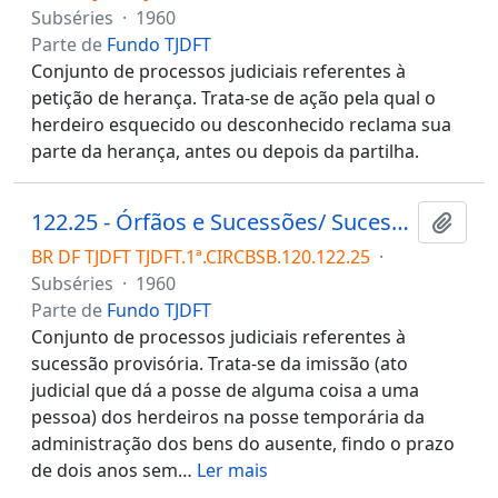
Subséries
·
1960
Parte de
Fundo TJDFT
Conjunto de processos judiciais referentes à
petição de herança. Trata-se de ação pela qual o
herdeiro esquecido ou desconhecido reclama sua
parte da herança, antes ou depois da partilha.
122.25 - Órfãos e Sucessões/ Sucessões/ Sucessão provisória
Adici
BR DF TJDFT TJDFT.1ª.CIRCBSB.120.122.25
·
Subséries
·
1960
Parte de
Fundo TJDFT
Conjunto de processos judiciais referentes à
sucessão provisória. Trata-se da imissão (ato
judicial que dá a posse de alguma coisa a uma
pessoa) dos herdeiros na posse temporária da
administração dos bens do ausente, findo o prazo
de dois anos sem
…
Ler mais