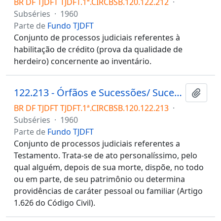
BR DF TJDFT TJDFT.1ª.CIRCBSB.120.122.212
·
Subséries
·
1960
Parte de
Fundo TJDFT
Conjunto de processos judiciais referentes à
habilitação de crédito (prova da qualidade de
herdeiro) concernente ao inventário.
122.213 - Órfãos e Sucessões/ Sucessões/ Inventário/ Testamento (aprovação)
Adici
BR DF TJDFT TJDFT.1ª.CIRCBSB.120.122.213
·
Subséries
·
1960
Parte de
Fundo TJDFT
Conjunto de processos judiciais referentes a
Testamento. Trata-se de ato personalíssimo, pelo
qual alguém, depois de sua morte, dispõe, no todo
ou em parte, de seu patrimônio ou determina
providências de caráter pessoal ou familiar (Artigo
1.626 do Código Civil).