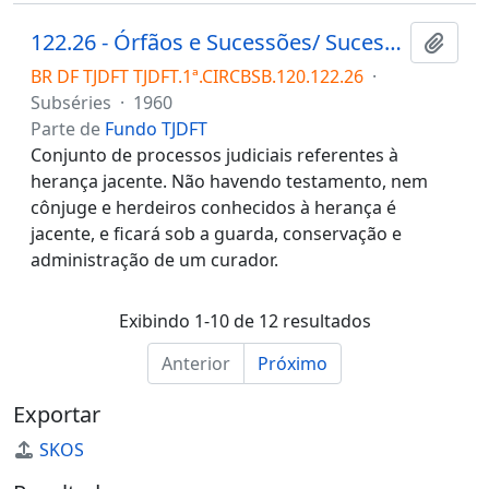
122.26 - Órfãos e Sucessões/ Sucessões/ Herança jacente
Adici
BR DF TJDFT TJDFT.1ª.CIRCBSB.120.122.26
·
Subséries
·
1960
Parte de
Fundo TJDFT
Conjunto de processos judiciais referentes à
herança jacente. Não havendo testamento, nem
cônjuge e herdeiros conhecidos à herança é
jacente, e ficará sob a guarda, conservação e
administração de um curador.
Exibindo 1-10 de 12 resultados
Anterior
Próximo
Exportar
SKOS