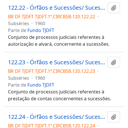
122.22 - Órfãos e Sucessões/ Sucessões/ Autorização e alvará
Adici
BR DF TJDFT TJDFT.1ª.CIRCBSB.120.122.22
·
Subséries
·
1960
Parte de
Fundo TJDFT
Conjunto de processos judiciais referentes à
autorização e alvará, concernente a sucessões.
122.23 - Órfãos e Sucessões/ Sucessões/ Prestação de contas
Adici
BR DF TJDFT TJDFT.1ª.CIRCBSB.120.122.23
·
Subséries
·
1960
Parte de
Fundo TJDFT
Conjunto de processos judiciais referentes à
prestação de contas concernentes a sucessões.
122.24 - Órfãos e Sucessões/ Sucessões/ Petição de herança
Adici
BR DF TJDFT TJDFT.1ª.CIRCBSB.120.122.24
·