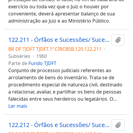
exercício ou toda vez que o Juiz o houver por
conveniente, deverá apresentar balanço de sua
administração ao Juiz e ao Ministério Público.
122.211 - Órfãos e Sucessões/ Sucessões/ Inventário/ Arrolamento de Bens
Adici
BR DF TJDFT TJDFT.1ª.CIRCBSB.120.122.211
·
Subséries
·
1960
Parte de
Fundo TJDFT
Conjunto de processos judiciais referentes ao
arrolamento de bens do inventário. Trata-se de
procedimento especial de natureza civil, destinado
a relacionar, avaliar, e partilhar os bens de pessoas
falecidas entre seus herdeiros ou legatários. O
…
Ler mais
122.212 - Órfãos e Sucessões/ Sucessões/ Inventário/ Habilitação de crédito
Adici