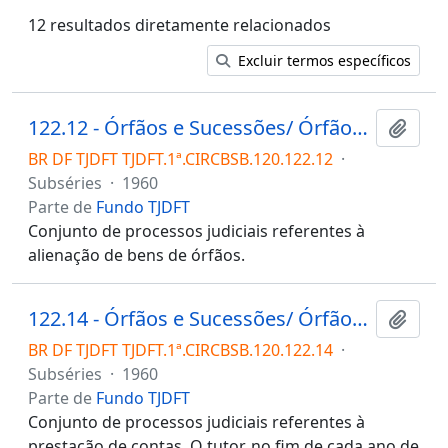
12 resultados diretamente relacionados
Excluir termos específicos
122.12 - Órfãos e Sucessões/ Órfãos/ Alienação de bens de órfãos
Adici
BR DF TJDFT TJDFT.1ª.CIRCBSB.120.122.12
·
Subséries
·
1960
Parte de
Fundo TJDFT
Conjunto de processos judiciais referentes à
alienação de bens de órfãos.
122.14 - Órfãos e Sucessões/ Órfãos/ Prestação de contas
Adici
BR DF TJDFT TJDFT.1ª.CIRCBSB.120.122.14
·
Subséries
·
1960
Parte de
Fundo TJDFT
Conjunto de processos judiciais referentes à
prestação de contas. O tutor, no fim de cada ano de