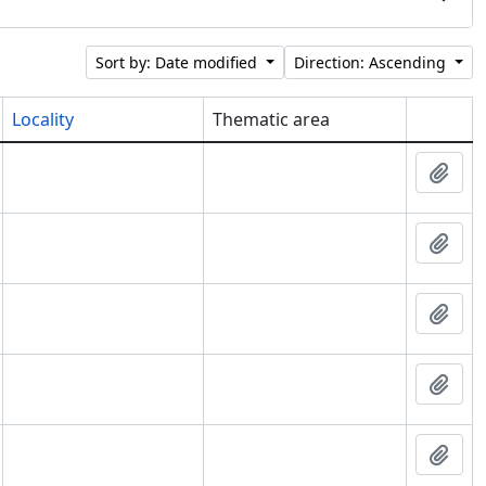
Sort by: Date modified
Direction: Ascending
Locality
Thematic area
Clipboar
Add 
Add 
Add 
Add 
Add 