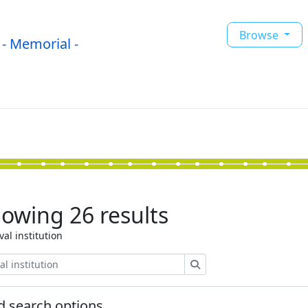
Browse
- Memorial -
owing 26 results
val institution
Search
 search options