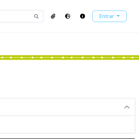
Entrar
Busque na página de navegação
Clipboard
Idioma
Atalhos