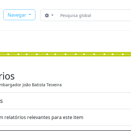
Buscar
Navegar
Opções de busca
rios
mbargador João Batista Teixeira
os
m relatórios relevantes para este item