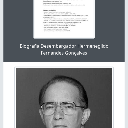
Ao clicar no link deste título da descrição a página
Biografia Desembargador Hermenegildo
Fernandes Gonçalves