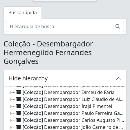
[Coleção] Desembargador Mario Dante Guerrera
[Coleção] Desembargador Juscelino José Ribeiro
Busca rápida
[Coleção] Desembargador Helládio Toledo Monteiro
[Coleção] Desembargador Jorge Duarte de Azevedo
Busc
[Coleção] Desembargador Waldir Meuren
[Coleção] Desembargador Antônio Honório P. de Oliveira Júnior
Coleção - Desembargador
[Coleção] Desembargador Eduardo Andrade Ribeiro de Oliveira
Hermenegildo Fernandes
[Coleção] Desembargador Elmano Cavalcanti de Farias
[Coleção] Desembargador Antônio Mello Martins
Gonçalves
[Coleção] Desembargadora Maria Thereza de Andrade Braga Haynes
[Coleção] Desembargador Valtênio Mendes Cardoso
Hide hierarchy
[Coleção] Desembargador Geraldo Irineo Joffily
[Coleção] Desembargador José Manoel Coelho
[Coleção] Desembargador Dirceu de Faria
[Coleção] Desembargador Luiz Cláudio de Almeida Abreu
[Coleção] Desembargador Irajá Pimentel
[Coleção] Desembargador Paulo Ferreira Garcia
[Coleção] Desembargador Carlos Augusto Pingret de Carvalho
[Coleção] Desembargador João Carneiro de Ulhôa