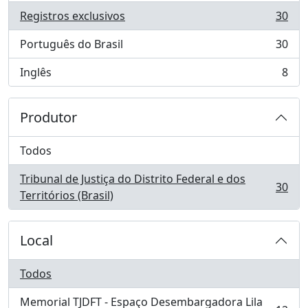
Registros exclusivos
30
, 30 resultados
Português do Brasil
30
, 30 resultados
Inglês
8
, 8 resultados
Produtor
Todos
Tribunal de Justiça do Distrito Federal e dos
30
, 30 resultados
Territórios (Brasil)
Local
Todos
Memorial TJDFT - Espaço Desembargadora Lila