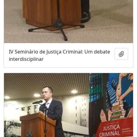
IV Seminário de Justiça Criminal: Um debate
Adici
interdisciplinar