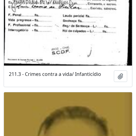
211.3 - Crimes contra a vida/ Infanticídio
Adici