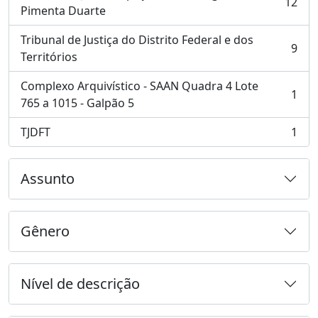
12
, 12 resultados
Pimenta Duarte
Tribunal de Justiça do Distrito Federal e dos
9
, 9 resultados
Territórios
Complexo Arquivístico - SAAN Quadra 4 Lote
1
, 1 resultados
765 a 1015 - Galpão 5
TJDFT
1
, 1 resultados
Assunto
Gênero
Nível de descrição