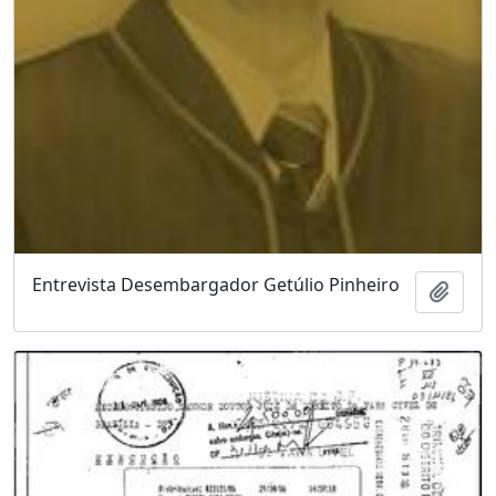
Entrevista Desembargador Getúlio Pinheiro
Adici