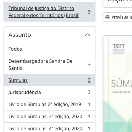
Tribunal de Justiça do Distrito
3
, 3 resultados
Federal e dos Territórios (Brasil)
Previsuali
Assunto
Todos
Desembargadora Sandra De
3
, 3 resultados
Santis
Súmulas
3
, 3 resultados
Jurisprudência
3
, 3 resultados
Livro de Súmulas 2ª edição, 2019
1
, 1 resultados
Livro de Súmulas, 3ª edição, 2020
1
, 1 resultados
Livro de Súmulas, 4ª edição, 2020
1
, 1 resultados