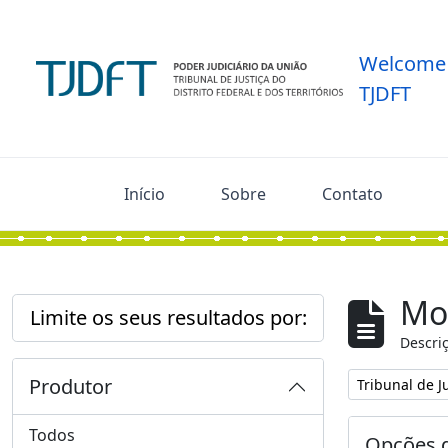
Skip to main content
Welcome 
TJDFT
Início
Sobre
Contato
Mos
Limite os seus resultados por:
Descriç
Produtor
Remover filtro
Tribunal de Ju
Todos
Opções d