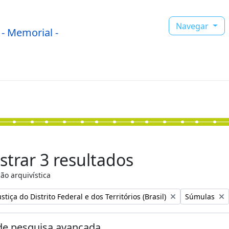
Navegar
- Memorial -
trar 3 resultados
ão arquivística
:
Remover filtr
stiça do Distrito Federal e dos Territórios (Brasil)
Súmulas
e pesquisa avançada