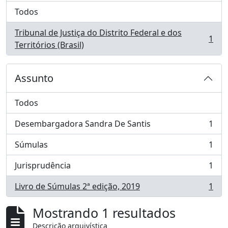
Todos
Tribunal de Justiça do Distrito Federal e dos
1
, 1 resultados
Territórios (Brasil)
Assunto
Todos
Desembargadora Sandra De Santis
1
, 1 resultados
Súmulas
1
, 1 resultados
Jurisprudência
1
, 1 resultados
Livro de Súmulas 2ª edição, 2019
1
, 1 resultados
Mostrando 1 resultados
Descrição arquivística