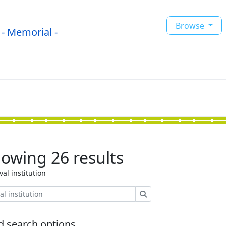
Browse
- Memorial -
owing 26 results
val institution
Search
 search options