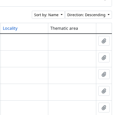
Sort by: Name
Direction: Descending
Locality
Thematic area
Clipboar
Add 
Add 
Add 
Add 
Add 