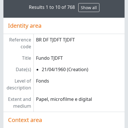
Results 1 to 10 of 768
Show all
Identity area
Reference
BR DF TJDFT TJDFT
code
Title
Fundo TJDFT
Date(s)
21/04/1960 (Creation)
Level of
Fonds
description
Extent and
Papel, microfilme e digital
medium
Context area