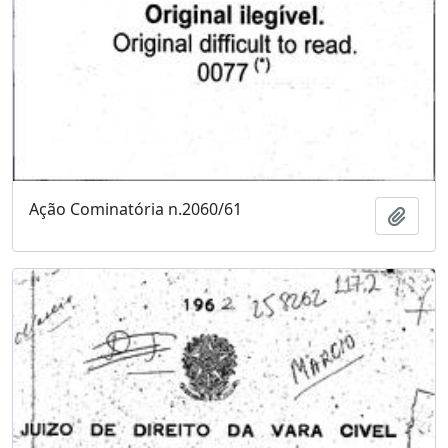
Ação Cominatória n.2060/61
Adici