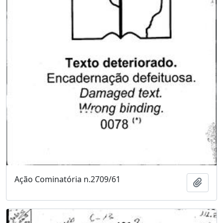
Ação Cominatória n.2709/61
Adici