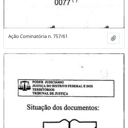
Ação Cominatória n. 757/61
Adici