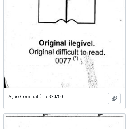
Ação Cominatória 324/60
Adici