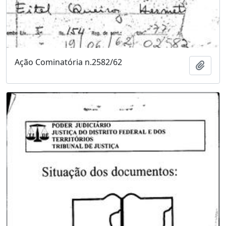
Ação Cominatória n.2582/62
Adici