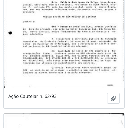
Ação Cautelar n. 62/93
Adici