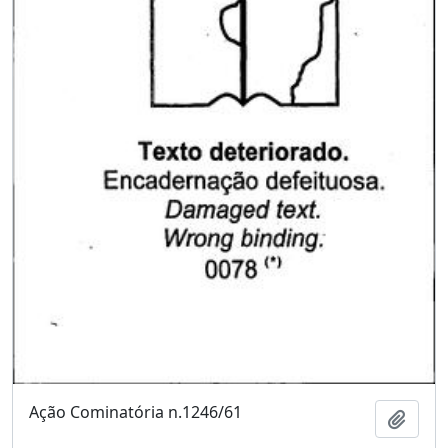
Ação Cominatória n.1246/61
Adici