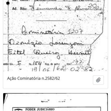
Ação Cominatória n.2582/62
Adici