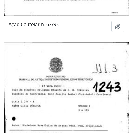
Ação Cautelar n. 62/93
Adici