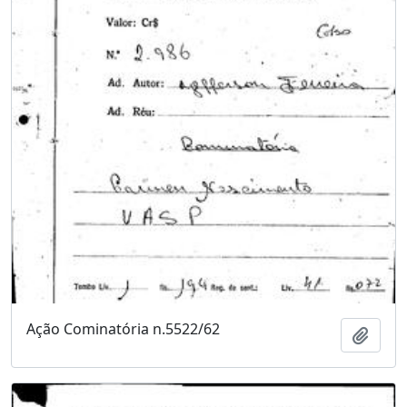
Ação Cominatória n.5522/62
Adici