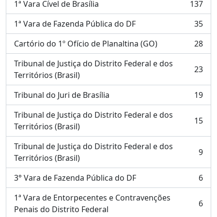
1ª Vara Cível de Brasília
137
, 137 resultados
1ª Vara de Fazenda Pública do DF
35
, 35 resultados
Cartório do 1º Ofício de Planaltina (GO)
28
, 28 resultados
Tribunal de Justiça do Distrito Federal e dos
23
, 23 resultados
Territórios (Brasil)
Tribunal do Juri de Brasília
19
, 19 resultados
Tribunal de Justiça do Distrito Federal e dos
15
, 15 resultados
Territórios (Brasil)
Tribunal de Justiça do Distrito Federal e dos
9
, 9 resultados
Territórios (Brasil)
3° Vara de Fazenda Pública do DF
6
, 6 resultados
1ª Vara de Entorpecentes e Contravenções
6
, 6 resultados
Penais do Distrito Federal