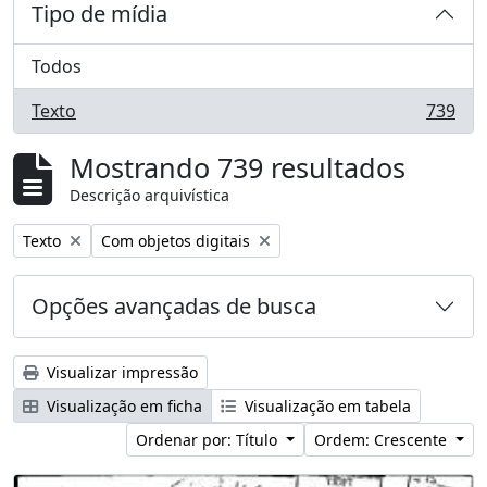
Tipo de mídia
Todos
Texto
739
, 739 resultados
Mostrando 739 resultados
Descrição arquivística
Remover filtro:
Remover filtro:
Texto
Com objetos digitais
Opções avançadas de busca
Visualizar impressão
Visualização em ficha
Visualização em tabela
Ordenar por: Título
Ordem: Crescente