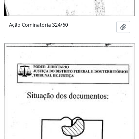
Ação Cominatória 324/60
Adici