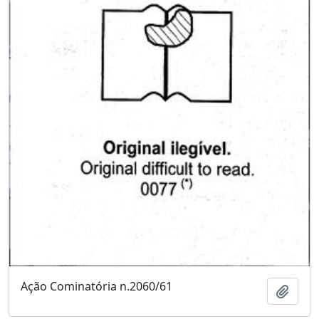
Ação Cominatória n.2060/61
Adici