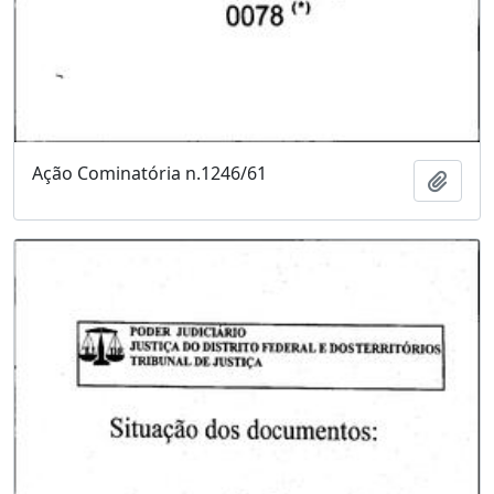
Ação Cominatória n.1246/61
Adici