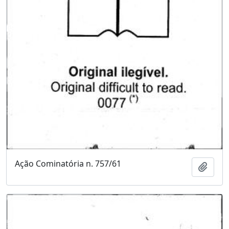
Ação Cominatória n. 757/61
Adici