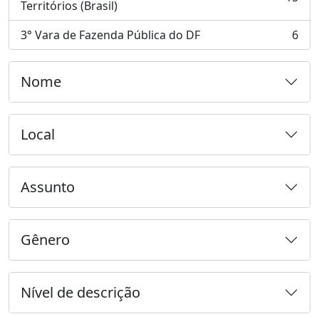
, 15 resultados
Territórios (Brasil)
3° Vara de Fazenda Pública do DF
6
, 6 resultados
Nome
Local
Assunto
Gênero
Nível de descrição