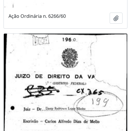
Ação Ordinária n. 6266/60
Adici