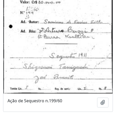
Ação de Sequestro n.199/60
Adici