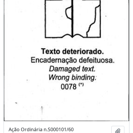
Ação Ordinária n.S000101/60
Adici