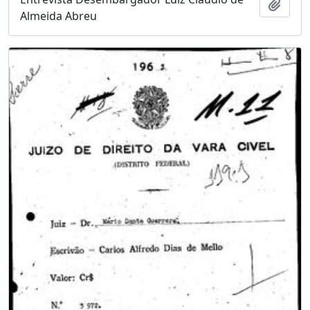
Adici
Almeida Abreu