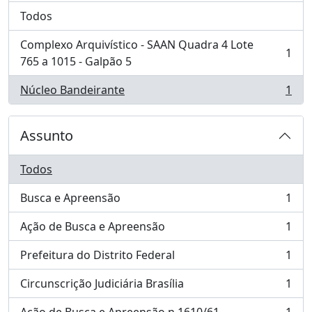
Todos
Complexo Arquivístico - SAAN Quadra 4 Lote
1
, 1 resultados
765 a 1015 - Galpão 5
Núcleo Bandeirante
1
, 1 resultados
Assunto
Todos
Busca e Apreensão
1
, 1 resultados
Ação de Busca e Apreensão
1
, 1 resultados
Prefeitura do Distrito Federal
1
, 1 resultados
Circunscrição Judiciária Brasília
1
, 1 resultados