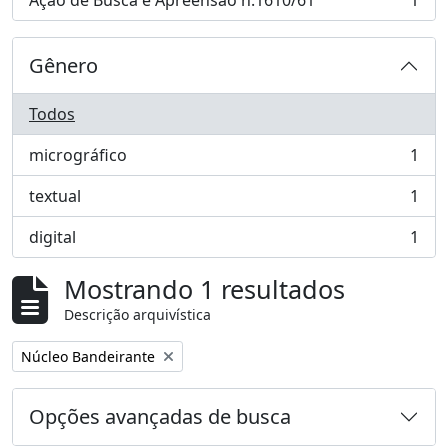
Ação de Busca e Apreensão n.1610/61
1
, 1 resultados
Gênero
Todos
micrográfico
1
, 1 resultados
textual
1
, 1 resultados
digital
1
, 1 resultados
Mostrando 1 resultados
Descrição arquivística
Remover filtro:
Núcleo Bandeirante
Opções avançadas de busca