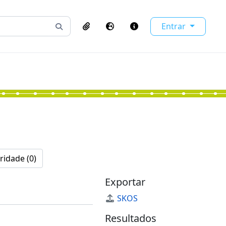
Entrar
Busque na página de navegação
Clipboard
Idioma
Atalhos
ridade (0)
Exportar
SKOS
Resultados