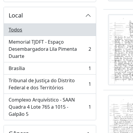
Local
Todos
Memorial TJDFT - Espaço
Desembargadora Lila Pimenta
2
, 2 resultados
Duarte
Brasília
1
, 1 resultados
Tribunal de Justiça do Distrito
1
, 1 resultados
Federal e dos Territórios
Complexo Arquivístico - SAAN
Quadra 4 Lote 765 a 1015 -
1
, 1 resultados
Galpão 5