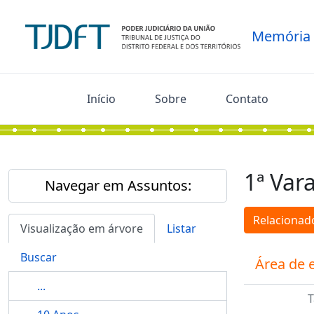
Skip to main content
Memória
Início
Sobre
Contato
1ª Vara
Navegar em Assuntos:
Relacionado
Visualização em árvore
Listar
Buscar
Área de 
...