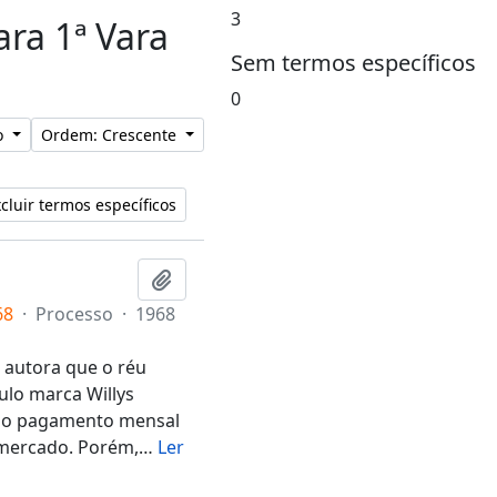
3
ara 1ª Vara
Sem termos específicos
0
lo
Ordem: Crescente
cluir termos específicos
Adicionar a área de transferência
68
·
Processo
·
1968
 autora que o réu
ulo marca Willys
 ao pagamento mensal
 mercado. Porém,
…
Ler