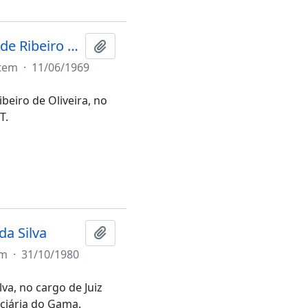
Termo de Posse do Juiz Eduardo Andrade Ribeiro de Oliveira
Adicionar a área de transferência
tem
·
11/06/1969
eiro de Oliveira, no
T.
da Silva
Adicionar a área de transferência
em
·
31/10/1980
va, no cargo de Juiz
iciária do Gama.