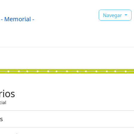
Navegar
- Memorial -
rios
ial
os