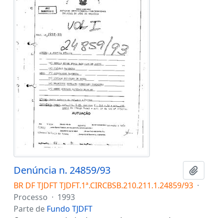
Denúncia n. 24859/93
Adici
BR DF TJDFT TJDFT.1ª.CIRCBSB.210.211.1.24859/93
·
Processo
·
1993
Parte de
Fundo TJDFT