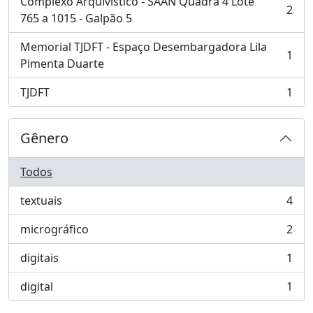
Complexo Arquivístico - SAAN Quadra 4 Lote
2
, 2 resultados
765 a 1015 - Galpão 5
Memorial TJDFT - Espaço Desembargadora Lila
1
, 1 resultados
Pimenta Duarte
TJDFT
1
, 1 resultados
Gênero
Todos
textuais
4
, 4 resultados
micrográfico
2
, 2 resultados
digitais
1
, 1 resultados
digital
1
, 1 resultados