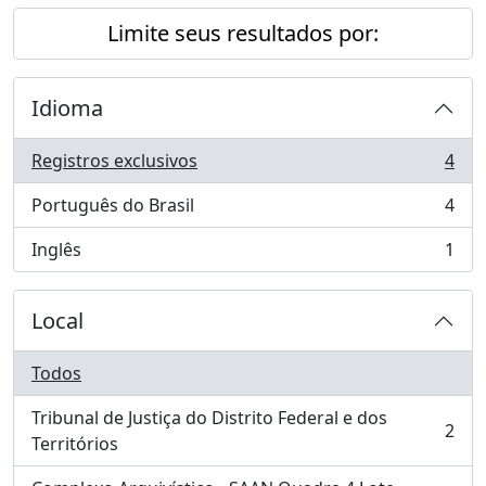
Limite seus resultados por:
Idioma
Registros exclusivos
4
, 4 resultados
Português do Brasil
4
, 4 resultados
Inglês
1
, 1 resultados
Local
Todos
Tribunal de Justiça do Distrito Federal e dos
2
, 2 resultados
Territórios