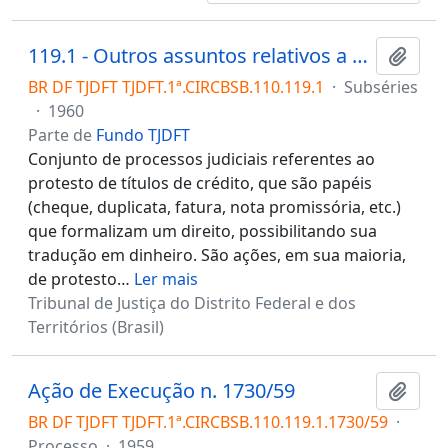
119.1 - Outros assuntos relativos a Cível/Título de crédito
Adici
BR DF TJDFT TJDFT.1ª.CIRCBSB.110.119.1
·
Subséries
·
1960
Parte de
Fundo TJDFT
Conjunto de processos judiciais referentes ao
protesto de títulos de crédito, que são papéis
(cheque, duplicata, fatura, nota promissória, etc.)
que formalizam um direito, possibilitando sua
tradução em dinheiro. São ações, em sua maioria,
de protesto
…
Ler mais
Tribunal de Justiça do Distrito Federal e dos
Territórios (Brasil)
Ação de Execução n. 1730/59
Adici
BR DF TJDFT TJDFT.1ª.CIRCBSB.110.119.1.1730/59
·
Processo
·
1959