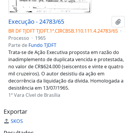
Execução - 24783/65
Adici
BR DF TJDFT TJDFT.1ª.CIRCBSB.110.111.4.24783/65
·
Processo
·
1965
Parte de
Fundo TJDFT
Trata-se de Ação Executiva proposta em razão do
inadimplemento de duplicata vencida e protestada,
no valor de CR$624.000 (seiscentos e vinte e quatro
mil cruzeiros). O autor desistiu da ação em
decorrência da liquidação da dívida. Homologada a
desistência em 13/07/1965.
1ª Vara Cível de Brasília
Exportar
SKOS
Resultados