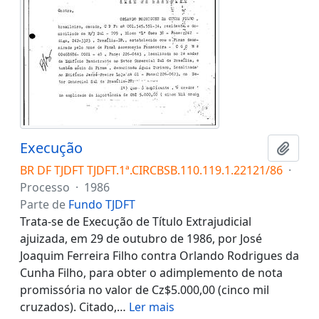
Execução
Adici
BR DF TJDFT TJDFT.1ª.CIRCBSB.110.119.1.22121/86
·
Processo
·
1986
Parte de
Fundo TJDFT
Trata-se de Execução de Título Extrajudicial
ajuizada, em 29 de outubro de 1986, por José
Joaquim Ferreira Filho contra Orlando Rodrigues da
Cunha Filho, para obter o adimplemento de nota
promissória no valor de Cz$5.000,00 (cinco mil
cruzados). Citado,
…
Ler mais