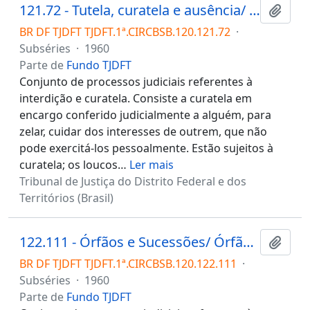
121.72 - Tutela, curatela e ausência/ Interdição e curatela
Adici
BR DF TJDFT TJDFT.1ª.CIRCBSB.120.121.72
·
Subséries
·
1960
Parte de
Fundo TJDFT
Conjunto de processos judiciais referentes à
interdição e curatela. Consiste a curatela em
encargo conferido judicialmente a alguém, para
zelar, cuidar dos interesses de outrem, que não
pode exercitá-los pessoalmente. Estão sujeitos à
curatela; os loucos
…
Ler mais
Tribunal de Justiça do Distrito Federal e dos
Territórios (Brasil)
122.111 - Órfãos e Sucessões/ Órfãos/ Tutela/ Substituição de tutor
Adici
BR DF TJDFT TJDFT.1ª.CIRCBSB.120.122.111
·
Subséries
·
1960
Parte de
Fundo TJDFT