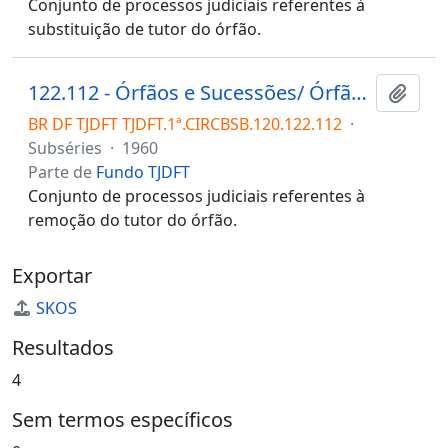
Conjunto de processos judiciais referentes à
substituição de tutor do órfão.
122.112 - Órfãos e Sucessões/ Órfãos/ Tutela/ Remoção de tutor
Adici
BR DF TJDFT TJDFT.1ª.CIRCBSB.120.122.112
·
Subséries
·
1960
Parte de
Fundo TJDFT
Conjunto de processos judiciais referentes à
remoção do tutor do órfão.
Exportar
SKOS
Resultados
4
Sem termos específicos