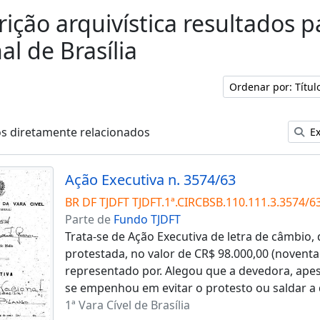
rição arquivística resultados 
al de Brasília
Ordenar por: Títu
os diretamente relacionados
Ex
Ação Executiva n. 3574/63
BR DF TJDFT TJDFT.1ª.CIRCBSB.110.111.3.3574/6
Parte de
Fundo TJDFT
Trata-se de Ação Executiva de letra de câmbio
protestada, no valor de CR$ 98.000,00 (noventa 
representado por. Alegou que a devedora, apes
se empenhou em evitar o protesto ou saldar a 
1ª Vara Cível de Brasília