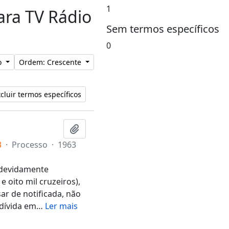
1
para TV Rádio
Sem termos específicos
0
lo
Ordem: Crescente
cluir termos específicos
Adicionar a área de transferência
3
·
Processo
·
1963
, devidamente
e oito mil cruzeiros),
ar de notificada, não
dívida em
…
Ler mais