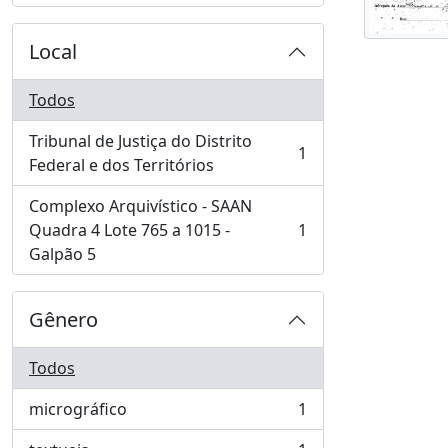
Local
Todos
Tribunal de Justiça do Distrito
1
, 1 resultados
Federal e dos Territórios
Complexo Arquivístico - SAAN
Quadra 4 Lote 765 a 1015 -
1
, 1 resultados
Galpão 5
Gênero
Todos
micrográfico
1
, 1 resultados