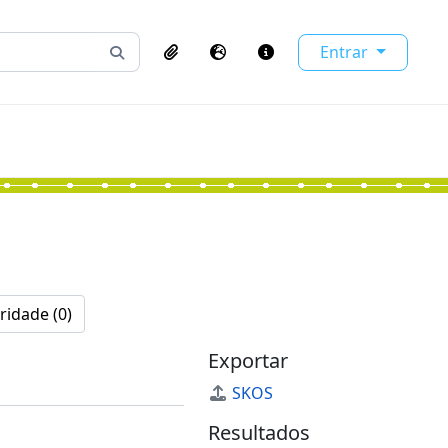
Entrar
Busque na página de navegação
Clipboard
Idioma
Atalhos
ridade (0)
Exportar
SKOS
Resultados