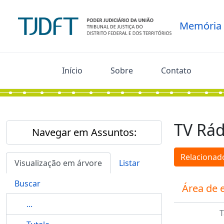
Skip to main content
Memória
Início
Sobre
Contato
TV Rád
Navegar em Assuntos:
Relacionado
Visualização em árvore
Listar
Buscar
Área de 
...