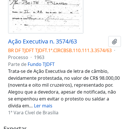
Ação Executiva n. 3574/63
Adici
BR DF TJDFT TJDFT.1ª.CIRCBSB.110.111.3.3574/63
·
Processo
·
1963
Parte de
Fundo TJDFT
Trata-se de Ação Executiva de letra de câmbio,
devidamente protestada, no valor de CR$ 98.000,00
(noventa e oito mil cruzeiros), representado por.
Alegou que a devedora, apesar de notificada, não
se empenhou em evitar o protesto ou saldar a
dívida em
…
Ler mais
1ª Vara Cível de Brasília
Exportar