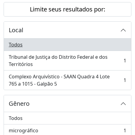
Limite seus resultados por:
Local
Todos
Tribunal de Justiça do Distrito Federal e dos
1
, 1 resultados
Territórios
Complexo Arquivístico - SAAN Quadra 4 Lote
1
, 1 resultados
765 a 1015 - Galpão 5
Gênero
Todos
micrográfico
1
, 1 resultados