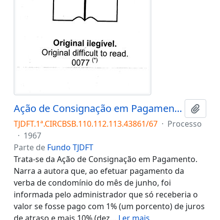
Ação de Consignação em Pagamento n. 43861/67
Adici
TJDFT.1ª.CIRCBSB.110.112.113.43861/67
·
Processo
·
1967
Parte de
Fundo TJDFT
Trata-se da Ação de Consignação em Pagamento.
Narra a autora que, ao efetuar pagamento da
verba de condomínio do mês de junho, foi
informada pelo administrador que só receberia o
valor se fosse pago com 1% (um porcento) de juros
de atraso e mais 10% (dez
…
Ler mais