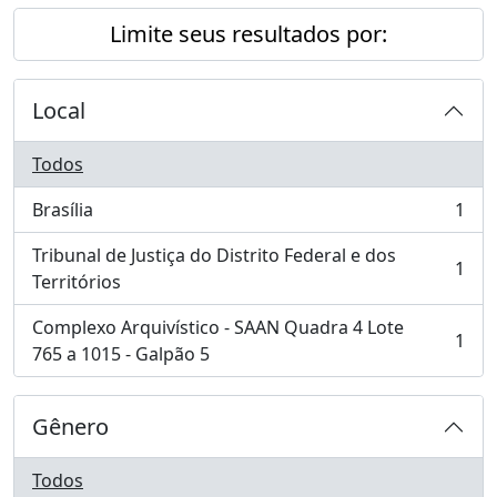
Limite seus resultados por:
Local
Todos
Brasília
1
, 1 resultados
Tribunal de Justiça do Distrito Federal e dos
1
, 1 resultados
Territórios
Complexo Arquivístico - SAAN Quadra 4 Lote
1
, 1 resultados
765 a 1015 - Galpão 5
Gênero
Todos