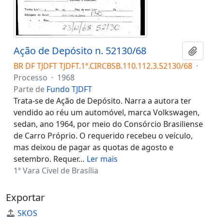
Ação de Depósito n. 52130/68
Adici
BR DF TJDFT TJDFT.1ª.CIRCBSB.110.112.3.52130/68
·
Processo
·
1968
Parte de
Fundo TJDFT
Trata-se de Ação de Depósito. Narra a autora ter
vendido ao réu um automóvel, marca Volkswagen,
sedan, ano 1964, por meio do Consórcio Brasiliense
de Carro Próprio. O requerido recebeu o veículo,
mas deixou de pagar as quotas de agosto e
setembro. Requer
…
Ler mais
1ª Vara Cível de Brasília
Exportar
SKOS