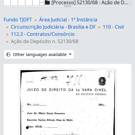
[Processo] 52130/68 - Ação de Depósito n. 52130/68
[Processo] 50662/68 - Ação de Depósito n. 50662/68
[Processo] 14082/64 - Ação de Sustação de Protesto n. 14082/64
Fundo TJDFT
Área Judicial - 1ª Instância
[Processo] 41509/67 - Ação de Notificação n. 41509/67
Circunscrição Judiciária - Brasília e DF
110 - Civil
[Processo] 14084/64 - Ação de Cobrança n. 14084/64
112.3 - Contratos/Consórcio
[Processo] 53304/68 - Ação de Busca e Apreensão n. 53304/68
Ação de Depósito n. 52130/68
[Subseries] 112.41 - 112.41 - Contratos/Relação de consumo/Fornecimento de produtos
[Subseries] 112.42 - 112.42 - Contratos/Relação de consumo/Prestação de serviços
Other languages available
[Subseries] 112.5 - 112.5 - Contratos/Corretagem
[Subseries] 112.61 - 112.61 - Contratos/Instituições de Ensino/Acesso à Educação
[Subseries] 112.7 - 112.7 - Contratos/Fiança
[Subseries] 112.81 - 112.81 - Contratos/Contratos imobiliários/Sistema Financeiro de Habitação
[Subseries] 112.82 - 112.82 - Contratos/Contratos Imobiliários/Incorporação imobiliária
[Subseries] 112.89 - 112.89 - Contratos/Contratos Imobiliários/Outros contratos imobiliários
[Subseries] 112.92 - 112.92 - Contratos/Outros assuntos referentes a contratos/Previdência privada
[Subseries] 112.93 - 112.93 - Contratos/Outros assuntos referentes a contratos/Contratos de seguro
[Subseries] 112.94 - 112.94 - Contratos/Outros assuntos referentes a contratos/Comodato
[Subseries] 112.99 - 112.99 - Contratos/Outros assuntos referentes a contratos/Outros contratos
[Subseries] 113 - 113 - Locação