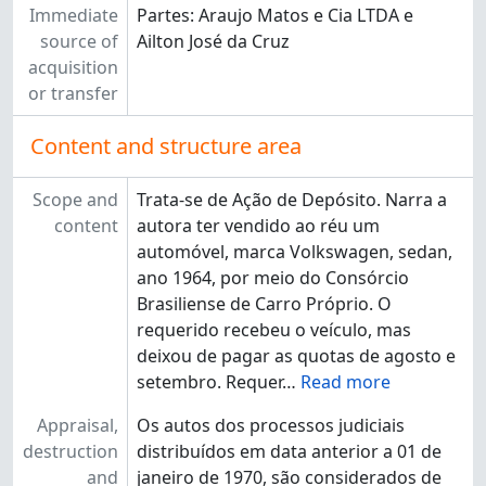
[Subseção] CIRCPAR - Circunscrição Judiciária - Paranoá
Immediate
Partes: Araujo Matos e Cia LTDA e
[Subseção] CIRCPLA - Circunscrição Judiciária - Planaltina
source of
Ailton José da Cruz
[Subseção] CIRCRFU - Circunscrição Judiciária - Riacho Fundo
acquisition
[Subseção] CIRCREM - Circunscrição Judiciária - Recanto das Emas
or transfer
[Subseção] CIRCSAM - Circunscrição Judiciária - Samambaia
[Subseção] CIRCSOB - Circunscrição Judiciária - Sobradinho
Content and structure area
[Subseção] CIRCSSB - Circunscrição Judiciária - São Sebastião
[Subseção] CIRCSMA - Circunscrição Judiciária - Santa Maria
Scope and
Trata-se de Ação de Depósito. Narra a
[Subseção] CIRCTAG - Circunscrição Judiciária - Taguatinga
content
autora ter vendido ao réu um
[Seção] 2ª - Área Judicial - 2ª Instância
automóvel, marca Volkswagen, sedan,
[Seção] ADM - Área Administrativa
ano 1964, por meio do Consórcio
Brasiliense de Carro Próprio. O
requerido recebeu o veículo, mas
deixou de pagar as quotas de agosto e
setembro. Requer
…
Read more
Appraisal,
Os autos dos processos judiciais
destruction
distribuídos em data anterior a 01 de
and
janeiro de 1970, são considerados de