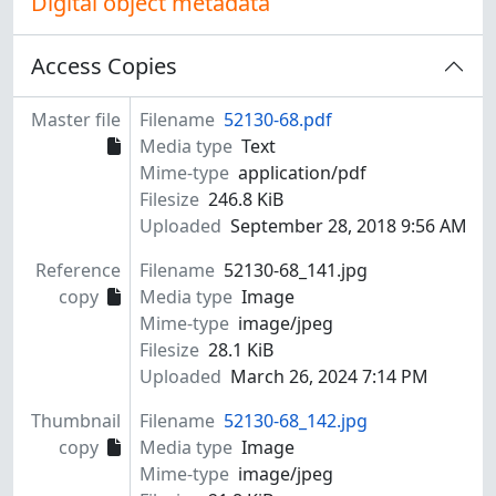
Digital object metadata
Access Copies
Master file
Filename
52130-68.pdf
Media type
Text
Mime-type
application/pdf
Filesize
246.8 KiB
Uploaded
September 28, 2018 9:56 AM
Reference
Filename
52130-68_141.jpg
copy
Media type
Image
Mime-type
image/jpeg
Filesize
28.1 KiB
Uploaded
March 26, 2024 7:14 PM
Thumbnail
Filename
52130-68_142.jpg
copy
Media type
Image
Mime-type
image/jpeg