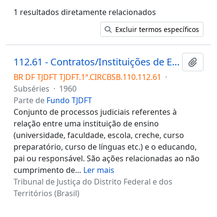
1 resultados diretamente relacionados
Excluir termos específicos
112.61 - Contratos/Instituições de Ensino/Acesso à Educação
Adici
BR DF TJDFT TJDFT.1ª.CIRCBSB.110.112.61
·
Subséries
·
1960
Parte de
Fundo TJDFT
Conjunto de processos judiciais referentes à
relação entre uma instituição de ensino
(universidade, faculdade, escola, creche, curso
preparatório, curso de línguas etc.) e o educando,
pai ou responsável. São ações relacionadas ao não
cumprimento de
…
Ler mais
Tribunal de Justiça do Distrito Federal e dos
Territórios (Brasil)