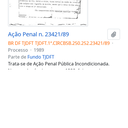
Ação Penal n. 23421/89
Adici
BR DF TJDFT TJDFT.1ª.CIRCBSB.250.252.23421/89
·
Processo
·
1989
Parte de
Fundo TJDFT
Trata-se de Ação Penal Pública Incondicionada.
Narra a denúncia que, em 1990, foi apurada a
existência de associação de criminosos para a
distribuição ilegal do medicamento Eritrós, que
possui substância entorpecente chamada zipetrol,
que causa
…
Ler mais
1ª Vara de Entorpecentes e Contravenções Penais
do Distrito Federal
Exportar