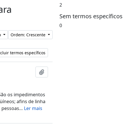
2
ara
Sem termos específicos
0
lo
Ordem: Crescente
cluir termos específicos
Adicionar a área de transferência
 São os impedimentos
íneos; afins de linha
; pessoas
…
Ler mais