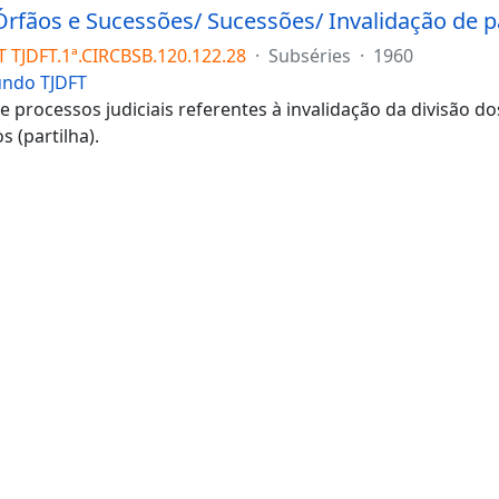
T TJDFT.1ª.CIRCBSB.120.122.28
·
Subséries
·
1960
undo TJDFT
e processos judiciais referentes à invalidação da divisão d
s (partilha).