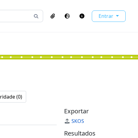
Entrar
Busque na página de navegação
Clipboard
Idioma
Atalhos
ridade (0)
Exportar
SKOS
Resultados