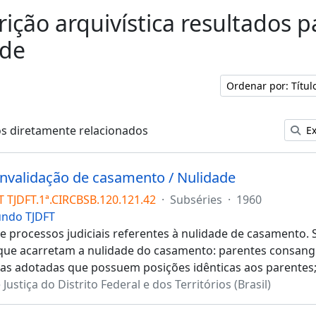
rição arquivística resultados p
ade
Ordenar por: Títu
os diretamente relacionados
Ex
 Invalidação de casamento / Nulidade
T TJDFT.1ª.CIRCBSB.120.121.42
·
Subséries
·
1960
undo TJDFT
e processos judiciais referentes à nulidade de casamento.
que acarretam a nulidade do casamento: parentes consangü
oas adotadas que possuem posições idênticas aos parentes
 Justiça do Distrito Federal e dos Territórios (Brasil)