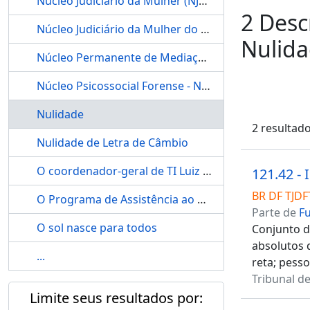
Núcleo Judiciário da Mulher (NJM) do TJDFT
2 Desc
Núcleo Judiciário da Mulher do TJDFT – NJM
Nulid
Núcleo Permanente de Mediação e Conciliação – NUPEMEC
Núcleo Psicossocial Forense - NUPS
Nulidade
2 resultad
Nulidade de Letra de Câmbio
O coordenador-geral de TI Luiz Fernando Serique Junior
121.42 -
BR DF TJDF
O Programa de Assistência ao Beneficiário do TJDFT – Pró-Saúde
Parte de
F
O sol nasce para todos
Conjunto d
absolutos 
...
reta; pess
Tribunal de
Limite seus resultados por: