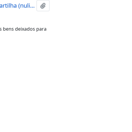
122.28 - Órfãos e Sucessões/ Sucessões/ Invalidação de partilha (nulidade, anulação)
Adicionar a área de transferência
os bens deixados para