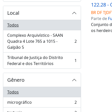
Local
BR DF TJDF
Parte de
F
Conjunto d
Todos
os herdeiro
Complexo Arquivístico - SAAN
Quadra 4 Lote 765 a 1015 -
2
, 2 resultados
Galpão 5
Tribunal de Justiça do Distrito
1
, 1 resultados
Federal e dos Territórios
Gênero
Todos
micrográfico
2
, 2 resultados