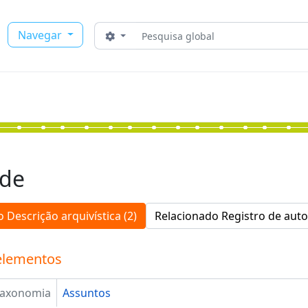
Buscar
Navegar
Opções de busca
ade
 Descrição arquivística (2)
Relacionado Registro de auto
elementos
Taxonomia
Assuntos