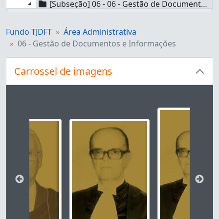
[Subseção] 06 - 06 - Gestão de Documentos e Informações
[Séries] 01 - 01 - Controle de Documentação Arquivística
[Séries] 02 - 02 - Controle de Documentação Bibliográfica
Fundo TJDFT
Área Administrativa
[Séries] 03 - 03 - Jurisprudência
06 - Gestão de Documentos e Informações
[Séries] 04 - 04 - Produção Editorial
[Séries] 05 - 05 - Controle de Documentação Museológica
Carrossel de imagens
[Subseção] 07 - 07 - Gestão de Tecnologia da Informação e Comunicação
[Subseção] 08 - 08 - Administração Judiciária
Ao alterar o slide atual deste carrossel, o título 