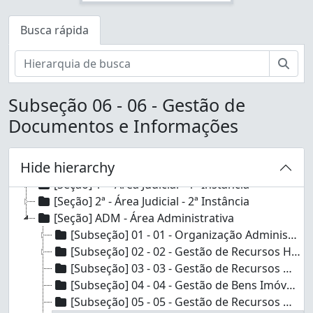
Busca rápida
Busc
Subseção 06 - 06 - Gestão de
Documentos e Informações
Hide hierarchy
[Fundo] TJDFT - Fundo TJDFT
[Seção] 1ª - Área Judicial - 1ª Instância
[Seção] 2ª - Área Judicial - 2ª Instância
[Seção] ADM - Área Administrativa
[Subseção] 01 - 01 - Organização Administrativa
[Subseção] 02 - 02 - Gestão de Recursos Humanos
[Subseção] 03 - 03 - Gestão de Recursos Materiais
[Subseção] 04 - 04 - Gestão de Bens Imóveis
[Subseção] 05 - 05 - Gestão de Recursos Orçamentários e Financeiros