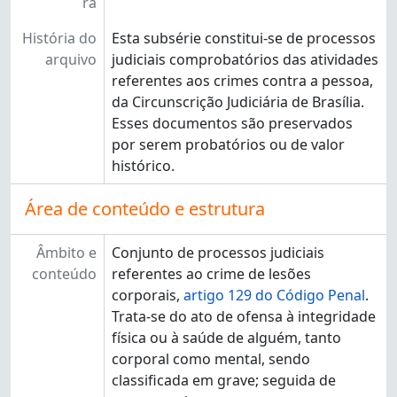
[Subseção] CIRCPLA - Circunscrição Judiciária - Planaltina
ra
[Subseção] CIRCRFU - Circunscrição Judiciária - Riacho Fundo
História do
Esta subsérie constitui-se de processos
[Subseção] CIRCREM - Circunscrição Judiciária - Recanto das Emas
arquivo
judiciais comprobatórios das atividades
[Subseção] CIRCSAM - Circunscrição Judiciária - Samambaia
referentes aos crimes contra a pessoa,
[Subseção] CIRCSOB - Circunscrição Judiciária - Sobradinho
da Circunscrição Judiciária de Brasília.
[Subseção] CIRCSSB - Circunscrição Judiciária - São Sebastião
Esses documentos são preservados
[Subseção] CIRCSMA - Circunscrição Judiciária - Santa Maria
por serem probatórios ou de valor
[Subseção] CIRCTAG - Circunscrição Judiciária - Taguatinga
histórico.
[Seção] 2ª - Área Judicial - 2ª Instância
[Seção] ADM - Área Administrativa
Área de conteúdo e estrutura
Âmbito e
Conjunto de processos judiciais
conteúdo
referentes ao crime de lesões
corporais,
artigo 129 do Código Penal
.
Trata-se do ato de ofensa à integridade
física ou à saúde de alguém, tanto
corporal como mental, sendo
classificada em grave; seguida de