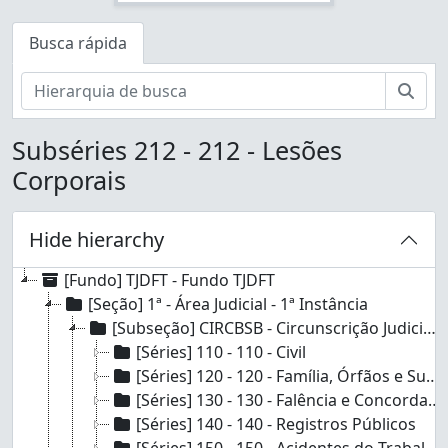
Busca rápida
Busc
Subséries 212 - 212 - Lesões
Corporais
Hide hierarchy
[Fundo] TJDFT - Fundo TJDFT
[Seção] 1ª - Área Judicial - 1ª Instância
[Subseção] CIRCBSB - Circunscrição Judiciária - Brasília e DF
[Séries] 110 - 110 - Civil
[Séries] 120 - 120 - Família, Órfãos e Sucessões
[Séries] 130 - 130 - Falência e Concordata
[Séries] 140 - 140 - Registros Públicos