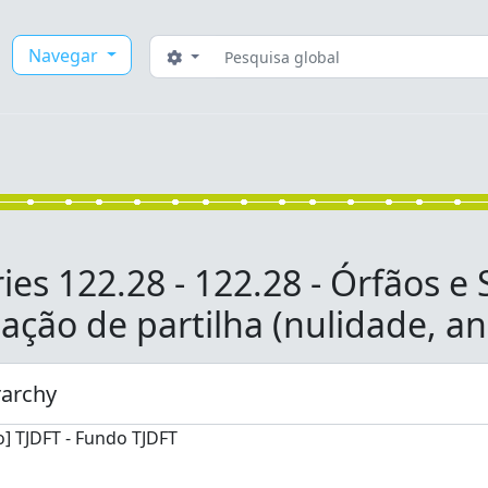
Buscar
Navegar
Opções de busca
ies 122.28 - 122.28 - Órfãos e
dação de partilha (nulidade, a
rarchy
] TJDFT - Fundo TJDFT