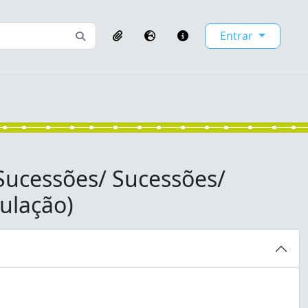
Entrar
Busque na página de navegação
Clipboard
Idioma
Atalhos
 Sucessões/ Sucessões/
nulação)