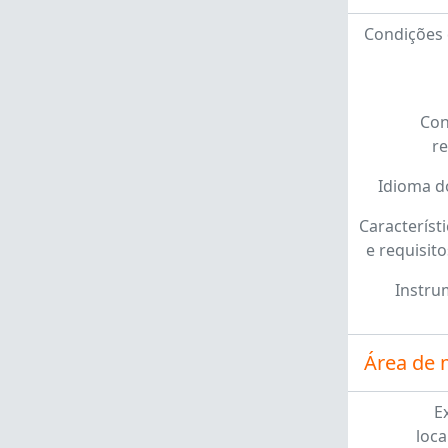
Condições 
Con
r
Idioma d
Característi
e requisito
Instru
Área de 
E
loca