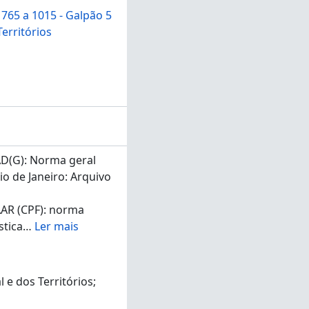
765 a 1015 - Galpão 5
Territórios
(G): Norma geral
Rio de Janeiro: Arquivo
R (CPF): norma
stica
…
Ler mais
l e dos Territórios;