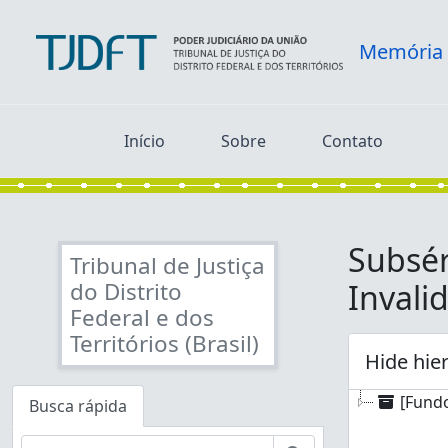
Skip to main content
Memória
Início
Sobre
Contato
Subsér
Tribunal de Justiça
do Distrito
Invali
Federal e dos
Territórios (Brasil)
Hide hie
[Fundo
Busca rápida