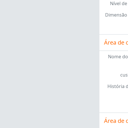
Nível de
Dimensão 
Área de 
Nome do
cus
História 
Área de 