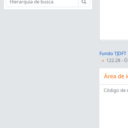
Buscar
Fundo TJDFT
122.28 - 
Área de i
Código de 